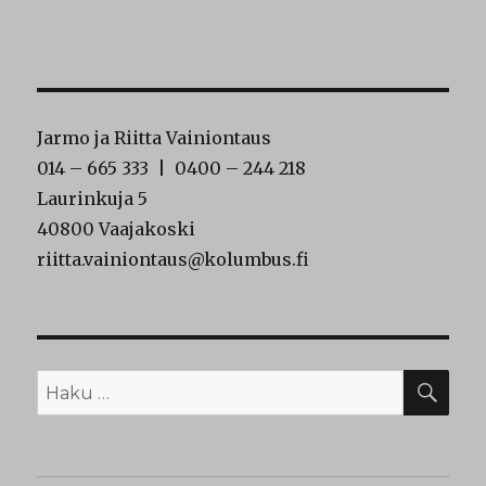
Jarmo ja Riitta Vainiontaus
014 – 665 333 | 0400 – 244 218
Laurinkuja 5
40800 Vaajakoski
riitta.vainiontaus@kolumbus.fi
HA
Etsi: