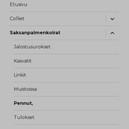
Etusivu
näytä
Colliet
alavalik
näytä
Saksanpaimenkoirat
alavalik
Jalostusurokset
Kasvatit
Linkit
Muistoissa
Pennut,
Tulokset