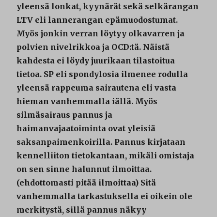
yleensä lonkat, kyynärät sekä selkärangan
LTV eli lannerangan epämuodostumat.
Myös jonkin verran löytyy olkavarren ja
polvien nivelrikkoa ja OCD:tä. Näistä
kahdesta ei löydy juurikaan tilastoitua
tietoa. SP eli spondylosia ilmenee rodulla
yleensä rappeuma sairautena eli vasta
hieman vanhemmalla iällä. Myös
silmäsairaus pannus ja
haimanvajaatoiminta ovat yleisiä
saksanpaimenkoirilla. Pannus kirjataan
kennelliiton tietokantaan, mikäli omistaja
on sen sinne halunnut ilmoittaa.
(ehdottomasti pitää ilmoittaa) Sitä
vanhemmalla tarkastuksella ei oikein ole
merkitystä, sillä pannus näkyy